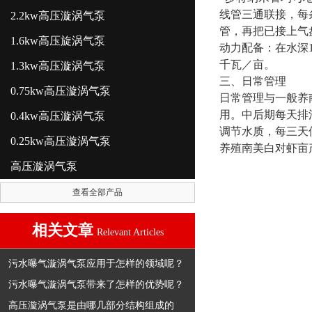
线管三通联接，每
2.2kw高压漩涡气泵
管，再把已接上气
1.6kw高压旋涡气泵
动力配备：在水深1
千瓦／亩。
1.3kw高压漩涡气泵
三、日常管理
0.75kw高压漩涡气泵
日常管理与一般养
用。中后期每天排
0.4kw高压漩涡气泵
调节水质，每三天
0.25kw高压漩涡气泵
养殖南美白对虾亩产
高压漩涡气泵
查看全部产品
相关文章
Relevant Articles
污水曝气漩涡气泵应用于怎样的领域呢？
污水曝气漩涡气泵带来了怎样的优势呢？
高压漩涡气泵是由哪几部分结构组成的