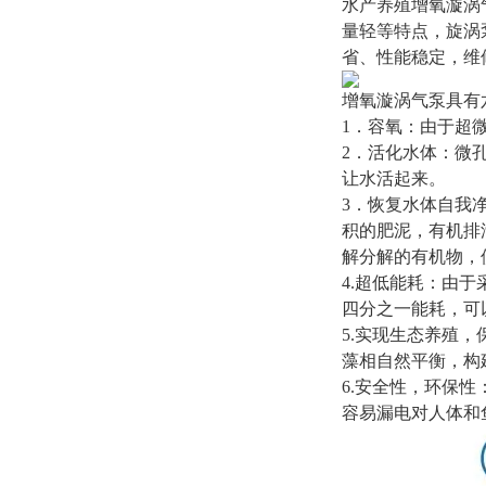
水产养殖增氧漩涡
量轻等特点，旋涡
省、性能稳定，维
增氧漩涡气泵具有
1．容氧：由于超
2．活化水体：微
让水活起来。
3．恢复水体自我
积的肥泥，有机排
解分解的有机物，
4.超低能耗：由于
四分之一能耗，可
5.实现生态养殖
藻相自然平衡，构
6.安全性，环保
容易漏电对人体和