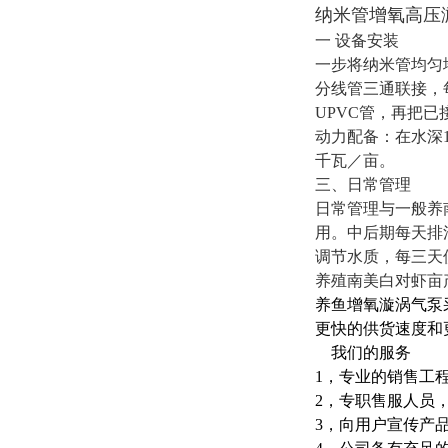
纳米管增氧高压
一 设备安装
一步将纳米管均匀地
分线管三通联接，
UPVC管，再把已
动力配备：在水深1
千瓦／亩。
三、日常管理
日常管理与一般养
用。中后期每天排
调节水质，每三天
养殖南美白对虾亩产
养鱼增氧漩涡气泵
更快的供货速度和
我们的服务
1，专业的销售工
2，专职售服人员
3，向用户宣传产