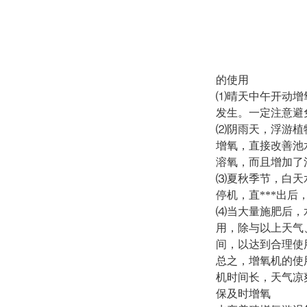
的使用
⑴晴天中午开动增
发生。一定注意避
⑵阴雨天，浮游植
增氧，直接改善池
溶氧，而且增加了
⑶夏秋季节，白天
停机，直***出
⑷当大量施肥后，
用，除与以上天气
间，以达到合理使
总之，增氧机的使
机时间长，天气凉
保及时增氧