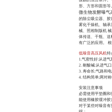
形、方形和圆形等
微生物发酵曝气
的除尘吸尘器、胶
雾化干燥机、轴承
械、照相制版机 
体传送、干瓶、送
有广泛的应用。 
低噪音高压风机
特
1.气密性好:从进
2. 耐酸碱:从进
3. 寿命长:气路
4. 结构简单;两
安装注意事项
必需使用平垫圈
能使用橡胶缓冲
对于某些对噪音有
端；