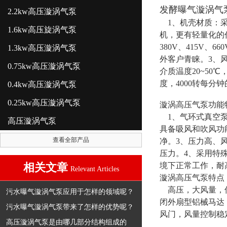
发酵曝气漩涡气
2.2kw高压漩涡气泵
1、机壳材质：采
1.6kw高压旋涡气泵
机，更有轻量化的作
380V、415V、
1.3kw高压漩涡气泵
外客户青睐。3、
0.75kw高压漩涡气泵
介质温度20~50
度，4000转每
0.4kw高压漩涡气泵
0.25kw高压漩涡气泵
漩涡高压气泵功能
1、气环式真空泵
高压漩涡气泵
具备吸风和吹风功
查看全部产品
净。3、压力高、
压力。4、采用特
相关文章
境下正常工作，耐
Relevant Articles
漩涡高压气泵特点
高压，大风量，低
污水曝气漩涡气泵应用于怎样的领域呢？
闭外扇型铝械马达
污水曝气漩涡气泵带来了怎样的优势呢？
风门，风量控制稳定
高压漩涡气泵是由哪几部分结构组成的