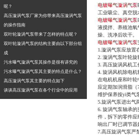
电镀曝气漩涡气泵
呢？
工业吸尘、真空脱
高压漩涡气泵厂家为你带来高压漩涡气泵
电镀曝气漩涡气泵
的操作指南
液搅拌、养殖池氧
双叶轮漩涡气泵带来了怎样的特点呢？
燥、洗净后吹干。
电镀曝气漩涡气泵
双叶轮漩涡气泵的结构主要由以下部分组
1.漩涡气泵应放
成
2. 漩涡气泵叶
污水曝气漩涡气泵其操作是很有讲究的
3. 高压旋涡风机
污水曝气漩涡气泵其主要的特点是什么？
4. 旋涡风机除
在电机机座和叶轮
高压漩涡气泵其主要的特点如下
应定期加润滑脂（
谈谈高压漩涡气泵在各个行业中的应用
维护保养按yi类气
5.旋涡气泵进出
6. 旋涡气泵轴
件，拆下的零件应
响出厂时已调节器
7.高压旋涡气泵