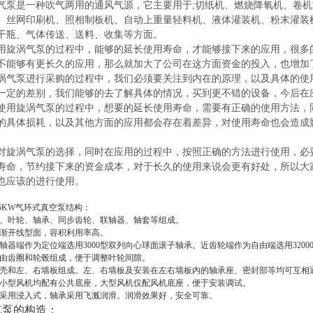
是一种吹气两用的通风气源，它主要用于;切纸机、燃烧降氧机、卷机
、丝网印刷机、照相制板机、自动上重量轻料机、液体灌装机、粉末灌装
干瓶、气体传送、送料、收集等方面。
涡气泵的过程中，能够的延长使用寿命，才能够接下来的应用，很多的
不能够有更长久的应用，那么就加大了公司在这方面资金的投入，也增加
泵进行采购的过程中，我们必须要关注到内在的原理，以及具体的使用
一定的差别，我们能够的去了解具体的情况，买到更不错的设备，今后在
旋涡气泵的过程中，想要的延长使用寿命，需要有正确的使用方法，同
的具体损耗，以及其他方面的应用都会存在着差异，对使用寿命也会造成
涡气泵的选择，同时在应用的过程中，按照正确的方法进行使用，必要
寿命，节约接下来的资金成本，对于长久的使用来说会更有好处，所以大
也应该的进行使用。
.5KW气环式真空泵
结构：
、叶轮、轴承、同步齿轮、联轴器、轴套等组成。
渐开线型面，容积利用率高。
轴器端作为定位端选用3000型双列向心球面滚子轴承。近齿轮端作为自由端选用320
由齿圈和轮毂组成，便于调整叶轮间隙。
壳和左、右墙板组成。左、右墙板及安装在左右墙板内的轴承座、密封部等均可互相
小型风机均配有公共底座，大型风机仅配风机底座，便于安装调试。
采用浸入式，轴承采用飞溅润滑。润滑效果好，安全可靠。
气泵的构造：