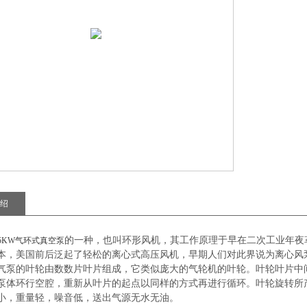
绍
的一种，也叫环形风机，其工作原理于早在二次工业年夜
.5KW气环式真空泵
本，美国前后泛起了轻松的离心式高压风机，早期人们对此界说为离心风
的叶轮由数数片叶片组成，它类似庞大的气轮机的叶轮。叶轮叶片中间
泵体环行空腔，重新从叶片的起点以同样的方式再进行循环。叶轮旋转所
小，重量轻，噪音低，送出气源无水无油。