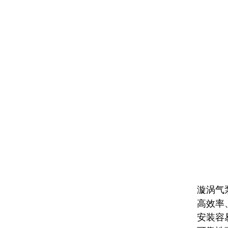
漩涡气
高效率
安装容