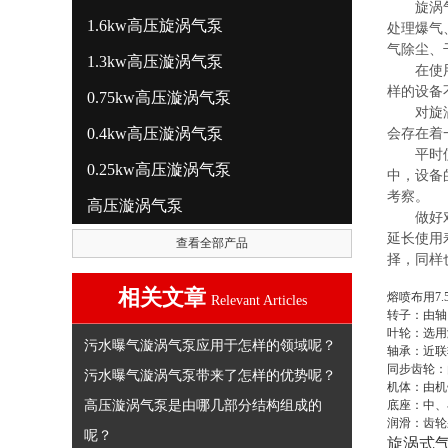
旋涡气泵
1.6kw高压旋涡气泵
处理爆气
气除尘、
1.3kw高压漩涡气泵
在使用旋
样的设备
0.75kw高压漩涡气泵
对旋涡气
0.4kw高压漩涡气泵
会存在着
平时使用
0.25kw高压漩涡气泵
中，设备
考察。
高压漩涡气泵
做好对旋
延长使用
查看全部产品
择，同样
相关文章
熔喷布用7
Relevant Articles
转子：由轴
叶轮：选用
污水曝气漩涡气泵应用于怎样的领域呢？
轴承：近联
同步齿轮：
污水曝气漩涡气泵带来了怎样的优势呢？
机体：由机
高压漩涡气泵是由哪几部分结构组成的
底座：中、
润滑：齿轮
呢？
旋涡式