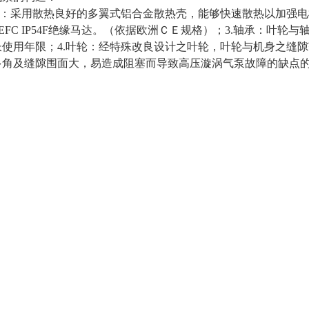
壳：采用散热良好的多翼式铝合金散热壳，能够快速散热以加强电
EFC IP54F绝缘马达。（依据欧洲ＣＥ规格）；3.轴承：叶
长使用年限；4.叶轮：经特殊改良设计之叶轮，叶轮与机身之缝
多角及缝隙围面大，易造成阻塞而导致高压漩涡气泵故障的缺点