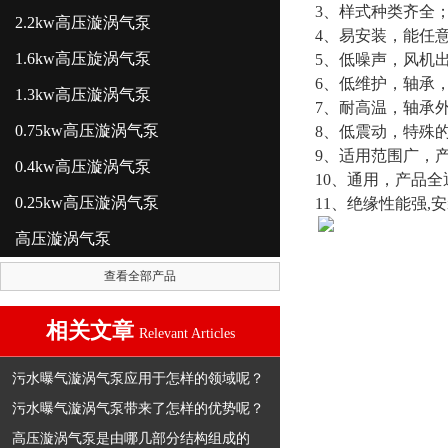
3、样式种类齐全
2.2kw高压漩涡气泵
4、易安装，能任
1.6kw高压旋涡气泵
5、低噪声，风机
6、低维护，轴承
1.3kw高压漩涡气泵
7、耐高温，轴承
0.75kw高压漩涡气泵
8、低震动，特殊
9、适用范围广，
0.4kw高压漩涡气泵
10、通用，产品全
0.25kw高压漩涡气泵
11、绝缘性能强,安
高压漩涡气泵
查看全部产品
相关文章
Relevant Articles
污水曝气漩涡气泵应用于怎样的领域呢？
污水曝气漩涡气泵带来了怎样的优势呢？
高压漩涡气泵是由哪几部分结构组成的