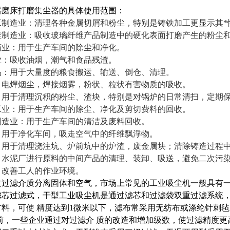
摇磨床打磨集尘器
的具体使用范围：
工制造业：清理各种金属切屑和粉尘，特别是铸铁加工更显示其*
维制造业：吸收玻璃纤维产品制造中的硬化表面打磨产生的粉尘
药业：用于生产车间的除尘和净化。
业：吸收油烟，潮气和食品残渣。
品：用于大量度的粮食搬运、输送、倒仓、清理。
：电焊烟尘，焊接烟雾，粉状、粒状有害物质的吸收。
：用于清理沉积的粉尘、渣块，特别是对锅炉的日常清扫，定期
工业：用于生产车间的除尘、净化及剪切费料的回收。
制造业：用于生产车间的清洁及废料回收。
：用于净化车间，吸走空气中的纤维飘浮物。
：用于清理浇注坑、炉前坑中的炉渣，废金属块；清除铸造过程
：水泥厂进行原料的中间产品的清理、装卸、吸送，避免二次污
，改善工人的作业环境。
过过滤介质分离固体和空气，市场上常见的工业吸尘机一般具有一
滤芯过滤式，干型工业吸尘机是通过滤芯和过滤袋双重过滤系统，
料，可使 精度达到1微米以下，滤布常采用无纺布或涤纶针刺毡
目前，一些企业通过对过滤介 质的改造和增加级数，使过滤精度更