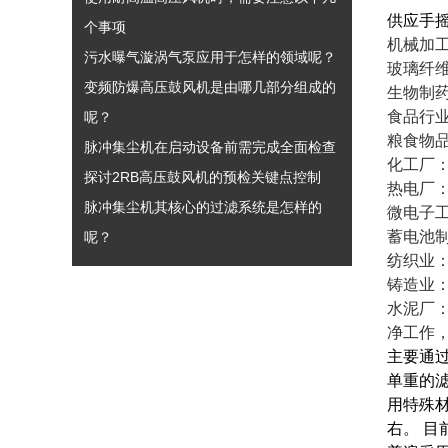
供应手
个事项
机械加
污水曝气漩涡气泵应用于怎样的领域呢？
玻璃纤
变频防爆高压鼓风机是由哪几部分组成的
生物制
食品行
呢？
粮食物
脉冲集尘机在启动设备前需完成全面检查
化工厂
探讨2RB高压鼓风机的预检关键点控制
热电厂
脉冲集尘机其核心的过滤系统是怎样的
微电子
蓄电池
呢？
纺织业
铸造业
水泥厂
净工作
主要通
单重的
用特殊材
右。 