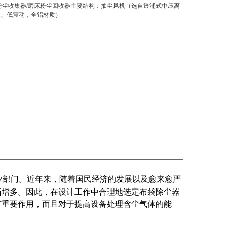
粉尘收集器/磨床粉尘回收器主要结构：抽尘风机（选自透浦式中压离
音、低震动，全铝材质）
业部门。近年来，随着国民经济的发展以及愈来愈严
渐增多。因此，在设计工作中合理地选定布袋除尘器
有重要作用，而且对于提高设备处理含尘气体的能