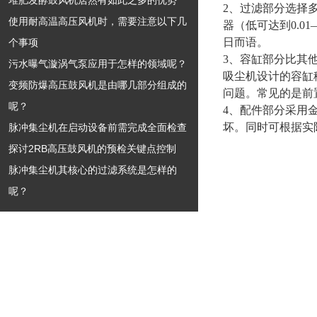
堆肥发酵鼓风机居然有如此之多的优势
2、过滤部分选择
使用耐高温高压风机时，需要注意以下几
器（低可达到0.
日而语。
个事项
3、容缸部分比其
污水曝气漩涡气泵应用于怎样的领域呢？
吸尘机设计的容缸
变频防爆高压鼓风机是由哪几部分组成的
问题。常见的是前
呢？
4、配件部分采用
坏。同时可根据实
脉冲集尘机在启动设备前需完成全面检查
探讨2RB高压鼓风机的预检关键点控制
脉冲集尘机其核心的过滤系统是怎样的
呢？