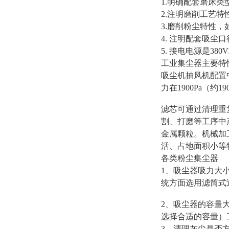
1.明确配套磨床类型，并
2.注明磨削工艺特性，
3.磨削粉尘特性，如
4. 注明配套吸尘
5. 接电电源是380V
工业集尘器主要特
吸尘机抽风机配置中
力在1900Pa（约1
滤芯可通过清理重
割、打磨等工序中
金属颗粒。机械加
活、占地面积小等
各类粉尘集尘器
1、吸尘器吸力大
统方面选用滤筒式
2、吸尘器的容量大
选择合适的容量）
3、清理灰尘是否方