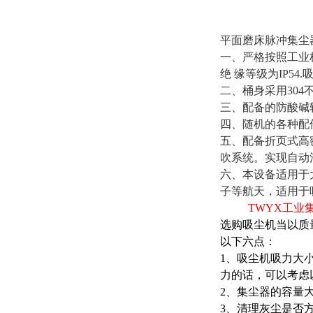
平面磨床脉冲集尘
一、严格按照工业
绝 缘等级为IP5
二、桶身采用30
三、配备的防酸碱
四、随机的各种配
五、配备折页式高
吹系统。实现自动
六、本设备适用于
子等航天，适用于
TWYX工业集
选购吸尘机当以质
以下六点：
1、吸尘机吸力大
力的话，可以考虑
2、集尘器的容量大
3、清理灰尘是否