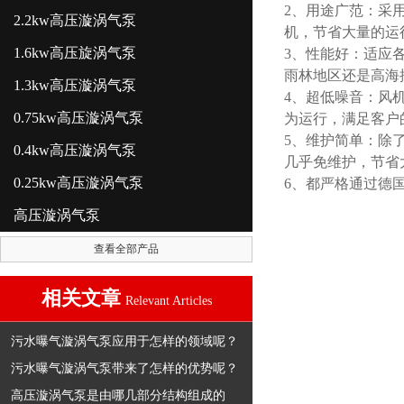
2、用途广范：采用
2.2kw高压漩涡气泵
机，节省大量的运
1.6kw高压旋涡气泵
3、性能好：适应
雨林地区还是高海
1.3kw高压漩涡气泵
4、超低噪音：风
0.75kw高压漩涡气泵
为运行，满足客户
5、维护简单：除
0.4kw高压漩涡气泵
几乎免维护，节省
0.25kw高压漩涡气泵
6、都严格通过德
高压漩涡气泵
查看全部产品
相关文章
Relevant Articles
污水曝气漩涡气泵应用于怎样的领域呢？
污水曝气漩涡气泵带来了怎样的优势呢？
高压漩涡气泵是由哪几部分结构组成的