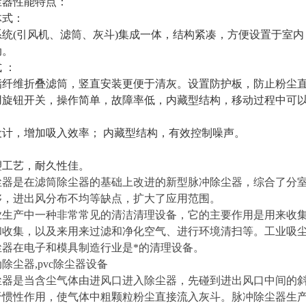
尘器性能特点：
体式：
系统(引风机、滤筒、灰斗)集成一体，结构紧凑，方便设置于室内
动。
 ：
酯纤维折叠滤筒，竖直安装更便于清灰。设置防护板，防止粉尘
用旋钮开关，操作简单，故障率低，内藏型结构，移动过程中可
设计，增加吸入效率； 内藏型结构，有效控制噪声。
塑工艺，耐久性佳。
尘器是在滤筒除尘器的基础上改进的新型脉冲除尘器，综合了分
够，进出风分布不均等缺点，扩大了应用范围。
业生产中一种非常常见的清洁清理设备，它的主要作用是用来收
和收集，以及来用来过滤和净化空气、进行环境清扫等。工业吸
尘器在电子和模具制造行业是*的清理设备。
除尘器,pvc除尘器设备
尘器是当含尘气体由进风口进入除尘器，先碰到进出风口中间的
于惯性作用，使气体中粗颗粒粉尘直接流入灰斗。脉冲除尘器生