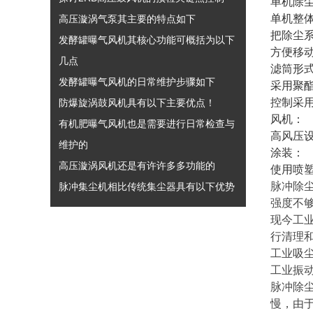
单机除
单机整
高压漩涡气泵其主要的特点如下
把除尘
发酵罐曝气风机其核心功能可概括为以下
方便移
几点
滤筒形式
发酵罐曝气风机的日常维护步骤如下
采用聚
控制采
防爆旋涡鼓风机具有以下主要优点！
风机：
有机肥曝气风机也是需要进行日常检查与
高风压
维护的
涂装：
高压漩涡风机还是有许许多多功能的
使用喷
脉冲除
脉冲集尘机相比传统集尘器具有以下优势
强度不
现今工
行清理
工业吸
工业振动
脉冲除
慢，由