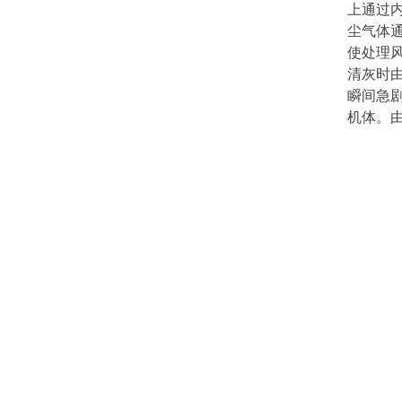
上通过
尘气体
使处理风
清灰时
瞬间急
机体。