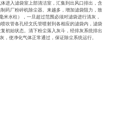
气体进入滤袋室上部清洁室，汇集到出风口排出，含
越制药厂粉碎机除尘器。来越多，增加滤袋阻力，致
70毫米水柱），一旦超过范围必须对滤袋进行清灰，
由喷吹管各孔经文氏管喷射到各相应的滤袋内，滤袋
恢复初始状态。清下粉尘落入灰斗，经排灰系统排出
清灰，使净化气体正常通过，保证除尘系统运行。