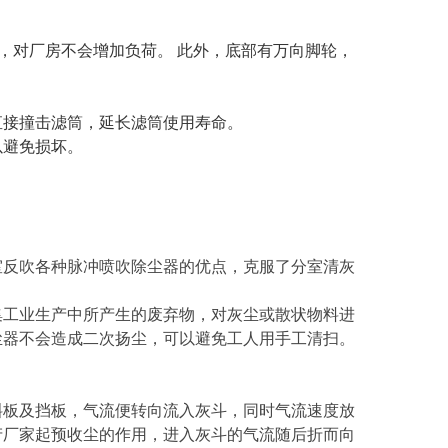
，对厂房不会增加负荷。 此外，底部有万向脚轮，
直接撞击滤筒，延长滤筒使用寿命。
以避免损坏。
室反吹各种脉冲喷吹除尘器的优点，克服了分室清灰
集工业生产中所产生的废弃物，对灰尘或散状物料进
尘器不会造成二次扬尘，可以避免工人用手工清扫。
斜板及挡板，气流便转向流入灰斗，同时气流速度放
产厂家起预收尘的作用，进入灰斗的气流随后折而向