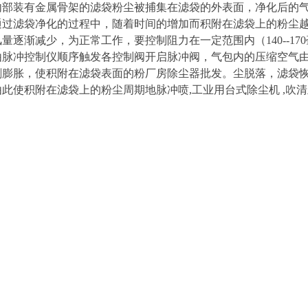
内部装有金属骨架的滤袋粉尘被捕集在滤袋的外表面，净化后的
通过滤袋净化的过程中，随着时间的增加而积附在滤袋上的粉尘
量逐渐减少，为正常工作，要控制阻力在一定范围内（140--1
由脉冲控制仪顺序触发各控制阀开启脉冲阀，气包内的压缩空气
剧膨胀，使积附在滤袋表面的粉厂房除尘器批发。尘脱落，滤袋
由此使积附在滤袋上的粉尘周期地脉冲喷,工业用台式除尘机 ,吹