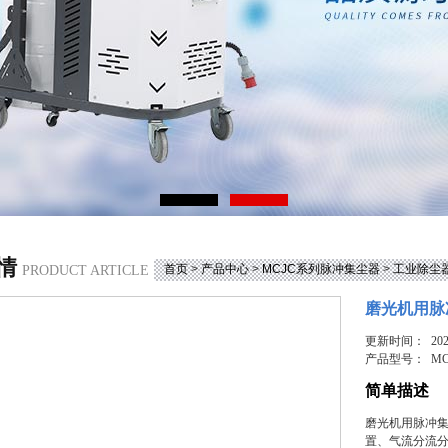
情
首页
>
产品中心
>
MCJC系列脉冲集尘器
>
工业除尘
PRODUCT ARTICLE
磨光机用脉
更新时间： 2025
产品型号：
MC
简单描述
磨光机用脉冲
置、气流分流