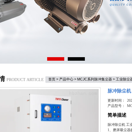
情
首页
>
产品中心
>
MCJC系列脉冲集尘器
>
工业除尘
PRODUCT ARTICLE
脉冲除尘机
更新时间： 2025
产品型号：
MC
简单描述
脉冲除尘机 工
1、磨床吸尘器