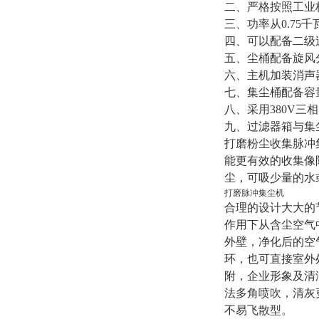
二、严格按照工业
三、功率从0.75千
四、可以配备二级
五、尘桶配备旋风
六、主机加装消声
七、集尘桶配备容
八、采用380V
九、过滤器箱与集
打磨粉尘收集脉冲
能更有效的收集像
尘，可吸少量的水
打磨脉冲集尘机
合理的设计大大的
作用下从含尘空气
外壁，净化后的空
环，也可直接室外
附，企业形象及清
法多角喷吹，清灰
不易飞散型。