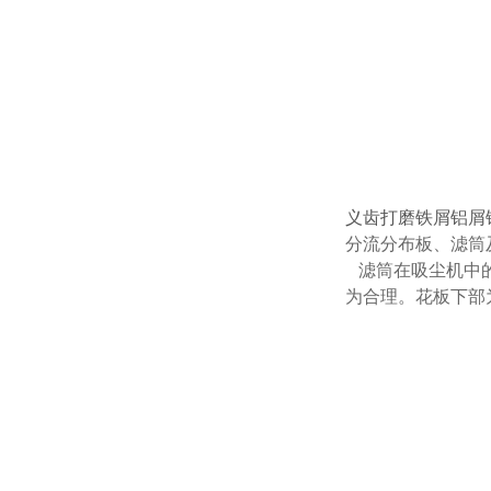
义齿打磨铁屑铝屑
分流分布板、滤筒
滤筒在吸尘机中的
为合理。花板下部