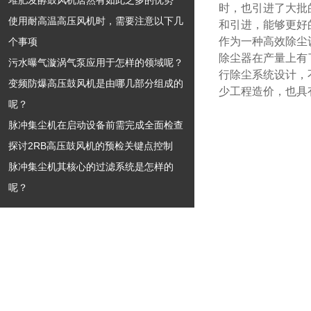
堆肥发酵鼓风机居然有如此之多的优势
时，也引进了大批
使用耐高温高压风机时，需要注意以下几
和引进，能够更好
作为一种高效除尘
个事项
除尘器在产量上有
污水曝气漩涡气泵应用于怎样的领域呢？
行除尘系统设计，
变频防爆高压鼓风机是由哪几部分组成的
少工程造价，也具
呢？
脉冲集尘机在启动设备前需完成全面检查
探讨2RB高压鼓风机的预检关键点控制
脉冲集尘机其核心的过滤系统是怎样的
呢？