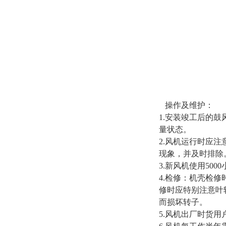
操作及维护：
1.安装竣工后的
量状态。
2.风机运行时应
现象，并及时排除
3.新风机使用50
4.检修：机壳检
修时应特别注意叶
而损坏转子。
5.风机出厂时货