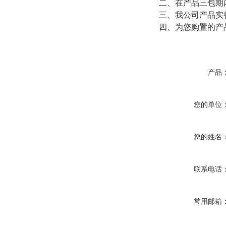
二、在产品三包期
三、我公司产品实
四、为您购置的产
产品
您的单位
您的姓名
联系电话
常用邮箱