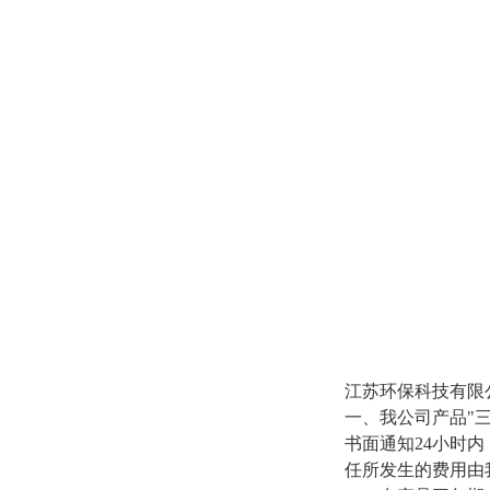
江苏环保科技有限
一、我公司产品"
书面通知24小时
任所发生的费用由