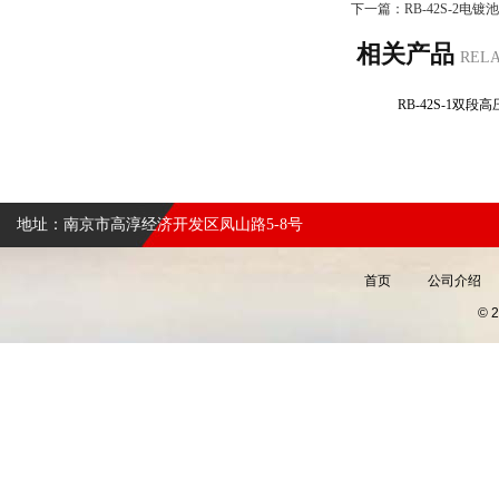
下一篇：
RB-42S-2电
相关产品
REL
RB-42S-1双
地址：南京市高淳经济开发区凤山路5-8号
首页
公司介绍
©