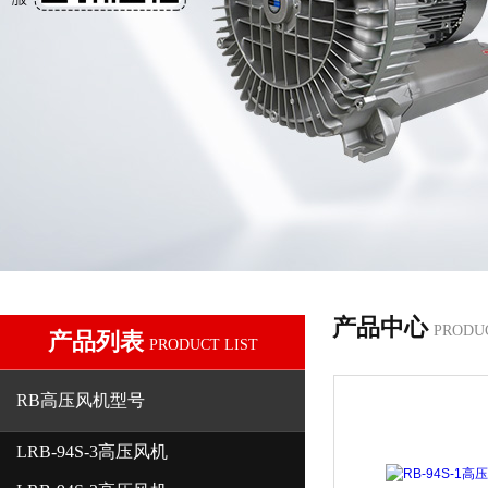
产品中心
PRODU
产品列表
PRODUCT LIST
RB高压风机型号
LRB-94S-3高压风机