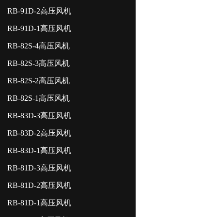
RB-91D-2高压风机
RB-91D-1高压风机
RB-82S-4高压风机
RB-82S-3高压风机
RB-82S-2高压风机
RB-82S-1高压风机
RB-83D-3高压风机
RB-83D-2高压风机
RB-83D-1高压风机
RB-81D-3高压风机
RB-81D-2高压风机
RB-81D-1高压风机