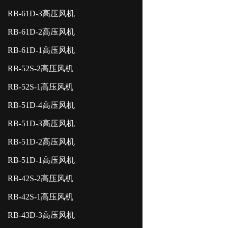
RB-61D-3高压风机
RB-61D-2高压风机
RB-61D-1高压风机
RB-52S-2高压风机
RB-52S-1高压风机
RB-51D-4高压风机
RB-51D-3高压风机
RB-51D-2高压风机
RB-51D-1高压风机
RB-42S-2高压风机
RB-42S-1高压风机
RB-43D-3高压风机