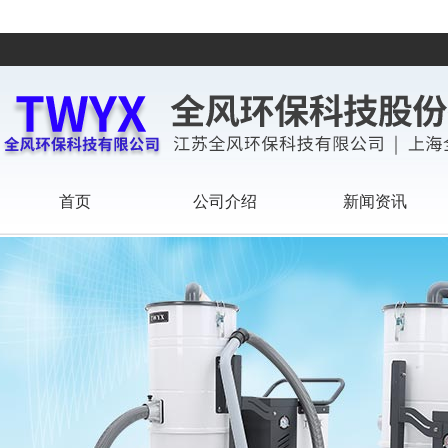
首页
公司介绍
新闻资讯