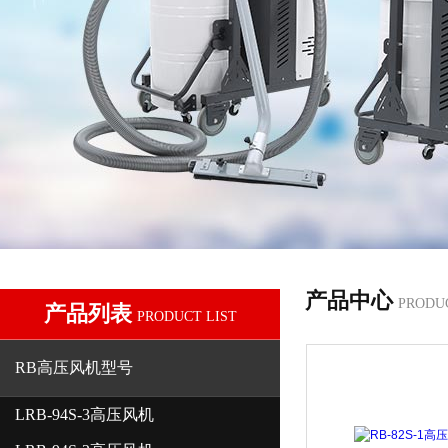
产品中心
PRODU
产品列表
PRODUCT LIST
RB高压风机型号
LRB-94S-3高压风机