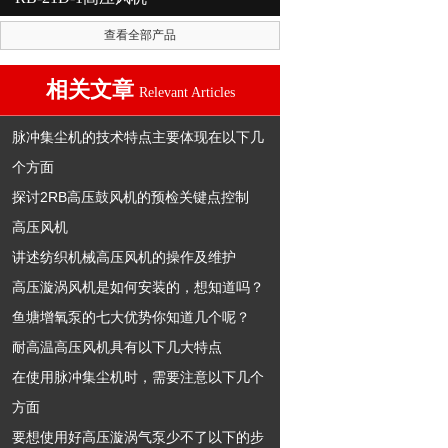
查看全部产品
相关文章
Relevant Articles
脉冲集尘机的技术特点主要体现在以下几
个方面
探讨2RB高压鼓风机的预检关键点控制
高压风机
讲述纺织机械高压风机的操作及维护
高压漩涡风机是如何安装的，想知道吗？
鱼塘增氧泵的七大优势你知道几个呢？
耐高温高压风机具有以下几大特点
在使用脉冲集尘机时，需要注意以下几个
方面
要想使用好高压漩涡气泵少不了以下的步