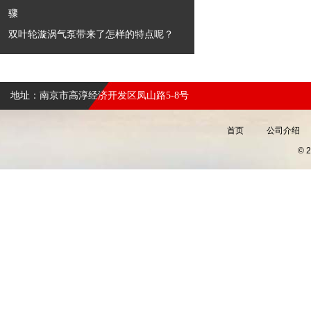
骤
双叶轮漩涡气泵带来了怎样的特点呢？
地址：南京市高淳经济开发区凤山路5-8号
首页
公司介绍
©