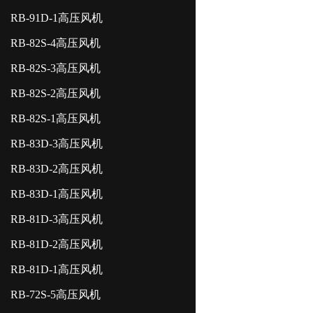
RB-91D-1高压风机
RB-82S-4高压风机
RB-82S-3高压风机
RB-82S-2高压风机
RB-82S-1高压风机
RB-83D-3高压风机
RB-83D-2高压风机
RB-83D-1高压风机
RB-81D-3高压风机
RB-81D-2高压风机
RB-81D-1高压风机
RB-72S-5高压风机