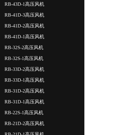
RB-43D-1高压风机
RB-41D-3高压风机
RB-41D-2高压风机
RB-41D-1高压风机
RB-32S-2高压风机
RB-32S-1高压风机
RB-33D-2高压风机
RB-33D-1高压风机
RB-31D-2高压风机
RB-31D-1高压风机
RB-22S-1高压风机
RB-21D-2高压风机
RB-21D-1高压风机