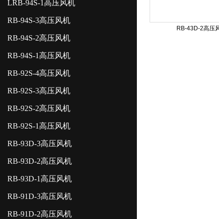
LRB-94S-1高压风机
RB-94S-3高压风机
RB-43D-2高压
RB-94S-2高压风机
RB-94S-1高压风机
RB-92S-4高压风机
RB-92S-3高压风机
RB-92S-2高压风机
RB-92S-1高压风机
RB-93D-3高压风机
RB-93D-2高压风机
RB-93D-1高压风机
RB-91D-3高压风机
RB-91D-2高压风机