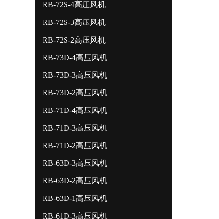
RB-72S-4高压风机
RB-72S-3高压风机
RB-72S-2高压风机
RB-73D-4高压风机
RB-73D-3高压风机
RB-73D-2高压风机
RB-71D-4高压风机
RB-71D-3高压风机
RB-71D-2高压风机
RB-63D-3高压风机
RB-63D-2高压风机
RB-63D-1高压风机
RB-61D-3高压风机