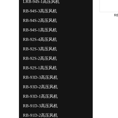
LRB-94S-1高压风机
RB-94S-3高压风机
R
RB-94S-2高压风机
RB-94S-1高压风机
RB-92S-4高压风机
RB-92S-3高压风机
RB-92S-2高压风机
RB-92S-1高压风机
RB-93D-3高压风机
RB-93D-2高压风机
RB-93D-1高压风机
RB-91D-3高压风机
RB-91D-2高压风机