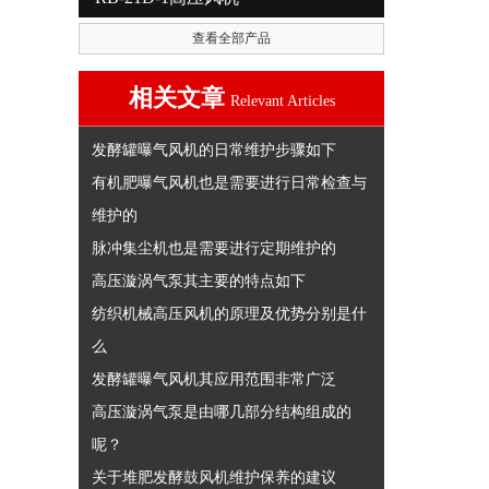
查看全部产品
相关文章
Relevant Articles
发酵罐曝气风机的日常维护步骤如下
有机肥曝气风机也是需要进行日常检查与
维护的
脉冲集尘机也是需要进行定期维护的
高压漩涡气泵其主要的特点如下
纺织机械高压风机的原理及优势分别是什
么
发酵罐曝气风机其应用范围非常广泛
高压漩涡气泵是由哪几部分结构组成的
呢？
关于堆肥发酵鼓风机维护保养的建议