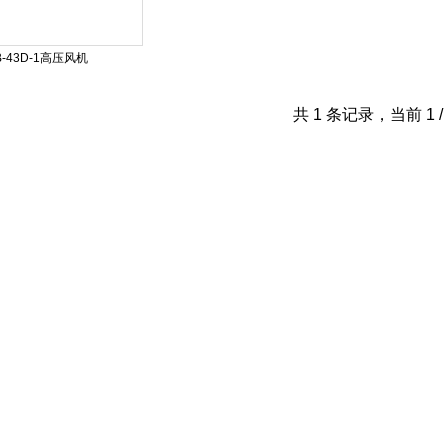
B-43D-1高压风机
共 1 条记录，当前 1