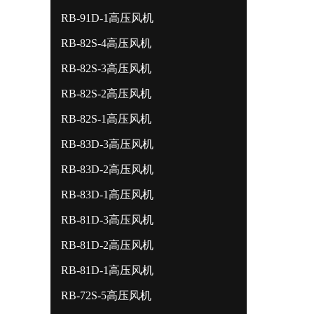
RB-91D-1高压风机
RB-82S-4高压风机
RB-82S-3高压风机
RB-82S-2高压风机
RB-82S-1高压风机
RB-83D-3高压风机
RB-83D-2高压风机
RB-83D-1高压风机
RB-81D-3高压风机
RB-81D-2高压风机
RB-81D-1高压风机
RB-72S-5高压风机