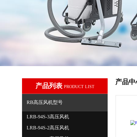
产品中
产品列表
PRODUCT LIST
RB高压风机型号
LRB-94S-3高压风机
LRB-94S-2高压风机