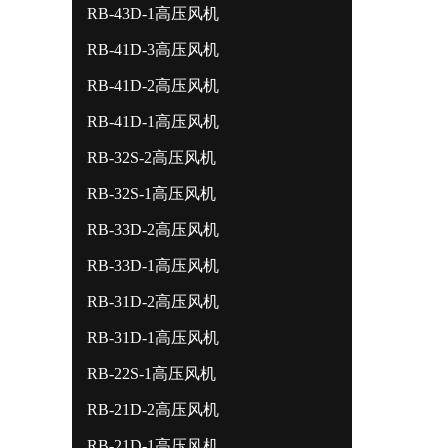
RB-43D-1高压风机
RB-41D-3高压风机
RB-41D-2高压风机
RB-41D-1高压风机
RB-32S-2高压风机
RB-32S-1高压风机
RB-33D-2高压风机
RB-33D-1高压风机
RB-31D-2高压风机
RB-31D-1高压风机
RB-22S-1高压风机
RB-21D-2高压风机
RB-21D-1高压风机