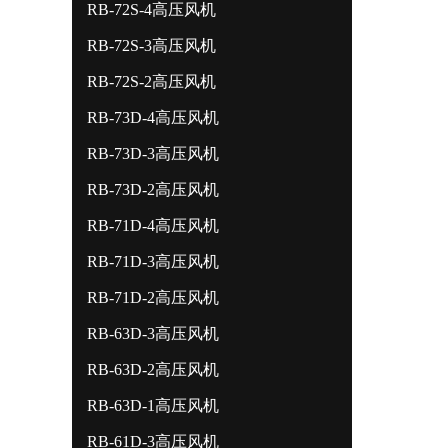
RB-72S-4高压风机
RB-72S-3高压风机
RB-72S-2高压风机
RB-73D-4高压风机
RB-73D-3高压风机
RB-73D-2高压风机
RB-71D-4高压风机
RB-71D-3高压风机
RB-71D-2高压风机
RB-63D-3高压风机
RB-63D-2高压风机
RB-63D-1高压风机
RB-61D-3高压风机