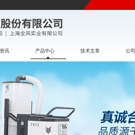
资讯
产品中心
技术文章
公