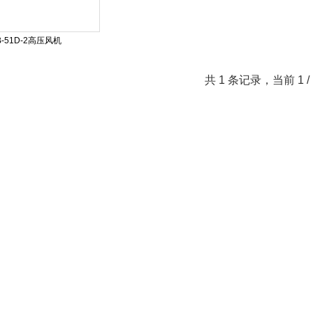
B-51D-2高压风机
共 1 条记录，当前 1