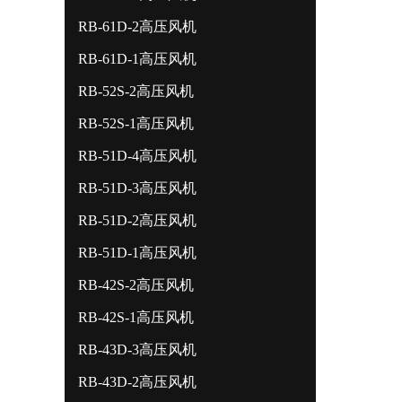
RB-61D-2高压风机
RB-61D-1高压风机
RB-52S-2高压风机
RB-52S-1高压风机
RB-51D-4高压风机
RB-51D-3高压风机
RB-51D-2高压风机
RB-51D-1高压风机
RB-42S-2高压风机
RB-42S-1高压风机
RB-43D-3高压风机
RB-43D-2高压风机