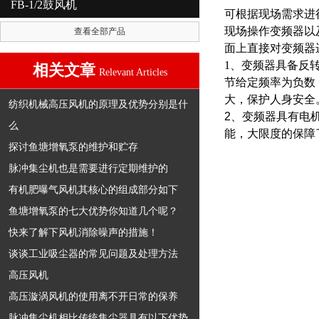
FB-1/2鼓风机
可根据现场需求进
现场操作变频器以
查看全部产品
面上直接对变频器
1、变频器具备反
相关文章
Relevant Articles
节给定频率为负数
大，保护人身安全
纺织机械高压风机的原理及优势分别是什
2、变频器具有电
么
能，大限度的保障
探讨鱼塘增氧泵的维护和贮存
脉冲集尘机也是需要进行定期维护的
有机肥曝气风机其核心的组成部分如下
鱼塘增氧泵的七大优势你知道几个呢？
快来了解下风机消除噪声的措施！
谈谈工业吸尘器的常见问题及处理方法
高压风机
高压漩涡风机的使用离不开日常的保养
脉冲集尘机相比传统集尘器具有以下优势