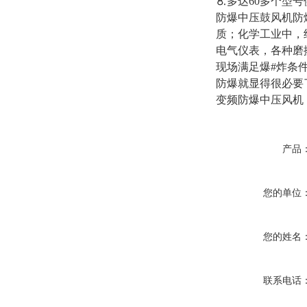
⒏多达60多个型
防爆中压鼓风机
防
质；化学工业中，
电气仪表，各种磨
现场满足爆#炸条
防爆就显得很必要
变频防爆中压风机
产品
您的单位
您的姓名
联系电话