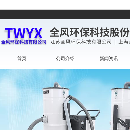
首页
公司介绍
新闻资讯