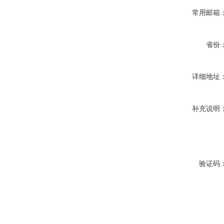
常用邮箱
省份
详细地址
补充说明
验证码