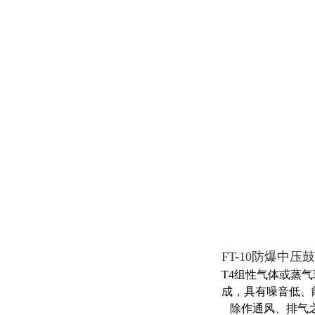
FT-10防爆中压
T4组性气体或蒸
成，具有噪音低、
除作通风、排气之