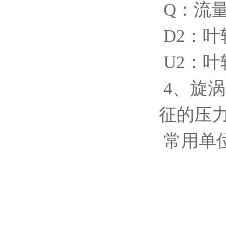
Q：流量
D2：
U2：叶轮
4、旋
征的压力
常用单位