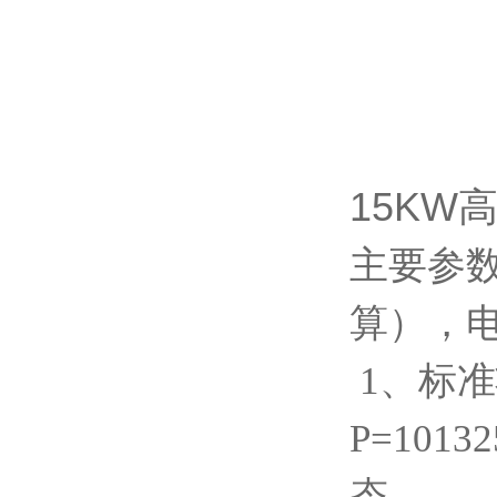
15KW
主要参
算），
1、标
P=101
态。