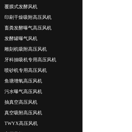
覆膜式发酵风机
印刷干燥吸附高压风机
畜粪发酵曝气高压风机
发酵罐曝气风机
雕刻机吸附高压风机
牙科抽吸机专用高压风机
喷砂机专用高压风机
鱼塘增氧高压风机
污水曝气高压风机
抽真空高压风机
真空吸附高压风机
TWYX高压风机