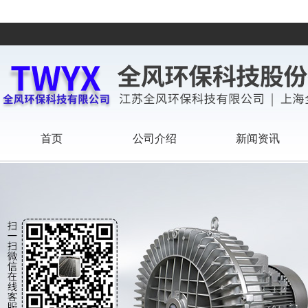
首页
公司介绍
新闻资讯