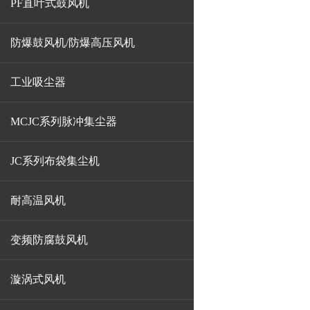
PF直叶式鼓风机
防爆鼓风机/防爆高压风机
工业吸尘器
MCJC系列脉冲集尘器
JC系列布袋集尘机
耐高温风机
变频防腐鼓风机
漩涡式风机