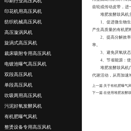
印刷行业高压风机
齿轮或传动皮带，进
印花机用高压风机
堆肥发酵鼓风机
纺织机械高压风机
1、促进微生物生长
产生高质量的有机肥
高压漩涡风机
2、提高分解效率：
旋涡式高压风机
率。
3、避免厌氧状态：
裁床吸附专用高压风机
4、节省能源：使用
电镀池曝气高压风机
堆肥发酵鼓风机广泛
双段高压风机
代谢活动，从而加速
单段高压风机
上一篇:
关于有机肥曝气
下一篇:
在使用堆肥发酵
吹吸两用高压风机
污泥好氧发酵风机
有机肥曝气风机
整烫设备专用高压风机