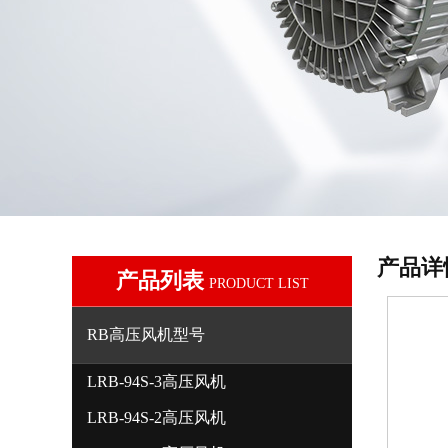
产品详
产品列表
PRODUCT LIST
RB高压风机型号
LRB-94S-3高压风机
LRB-94S-2高压风机