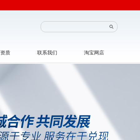
司资质
联系我们
淘宝网店