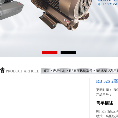
情
首页
>
产品中心
>
RB高压风机型号
>
RB-52S-2高
PRODUCT ARTICLE
RB-52S-
更新时间： 2025
产品型号：
简单描述
RB-52S-
模式，高压鼓