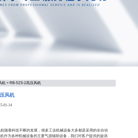
压风机
> RB-52S-2高压风机
2高压风机
-01-14
2高压风机随着科技不断的发展，很多工业机械设备大多都是采用的全自动
风机作为各种机械设备的主要气源辅助设备，我们对客户提供的旋涡