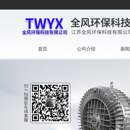
首页
公司介绍
新闻