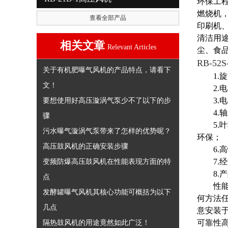
环保工
燃烧机
查看全部产品
印刷机
清洁用
相关文章
Relevant Articles
尘、食
RB-52
关于有机肥曝气风机的产品特点，请看下
1.旋
文！
2.电机
要想使用好高压漩涡气泵少不了以下的步
3.电机
4.轴
骤
5.叶
污水曝气漩涡气泵带来了怎样的优势呢？
环保；
高压鼓风机的正确安装步骤
6.高
变频防爆高压鼓风机在性能表现方面的特
7.经
8.产
点
性
发酵罐曝气风机其核心功能可概括为以下
何方法
几点
意安装
隔热鼓风机的用途竟然如此广泛！
可靠性