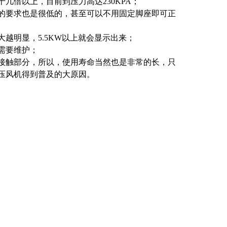
几倍以上，目前到压力高达230KPA；
的要求也是很低的，甚至可以不用固定脚座即可正
越明显，5.5KW以上就会显示出来；
需要维护；
接触部分，所以，使用寿命当然也是非常的长，只
高压风机得到普及的大原因。