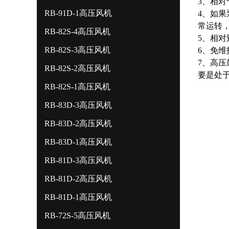
3、相对
RB-91D-1高压风机
4、如
常运转
RB-82S-4高压风机
5、相对
RB-82S-3高压风机
6、免
7、高
RB-82S-2高压风机
要是处
RB-82S-1高压风机
RB-83D-3高压风机
RB-83D-2高压风机
RB-83D-1高压风机
RB-81D-3高压风机
RB-81D-2高压风机
RB-81D-1高压风机
RB-72S-5高压风机