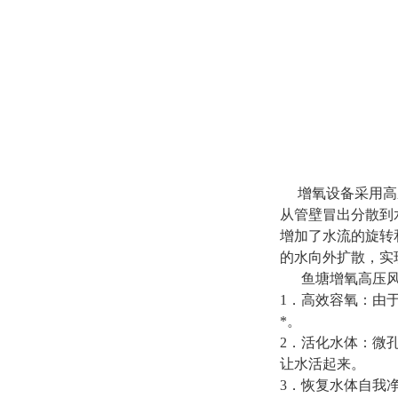
增氧设备采用高压
从管壁冒出分散到
增加了水流的旋转
的水向外扩散，实
鱼塘增氧高压
1．高效容氧：由
*。
2．活化水体：微
让水活起来。
3．恢复水体自我