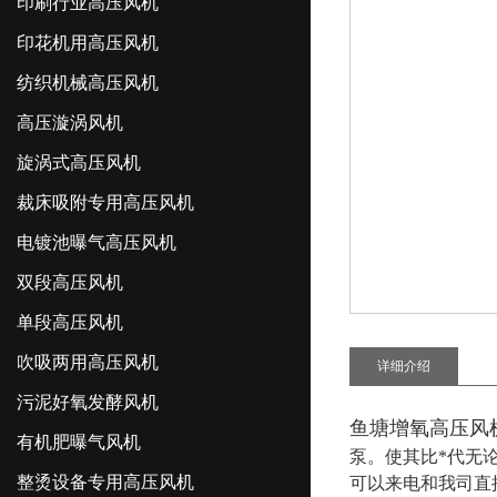
印刷行业高压风机
印花机用高压风机
纺织机械高压风机
高压漩涡风机
旋涡式高压风机
裁床吸附专用高压风机
电镀池曝气高压风机
双段高压风机
单段高压风机
吹吸两用高压风机
详细介绍
污泥好氧发酵风机
鱼塘增氧高压风
有机肥曝气风机
泵。使其比*代无
整烫设备专用高压风机
可以来电和我司直