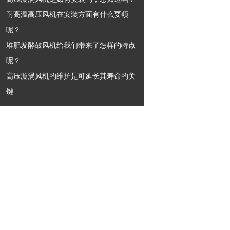
耐高温高压风机在安装方面有什么要领
呢？
堆肥发酵鼓风机给我们带来了怎样的特点
呢？
高压漩涡风机的维护是可延长其寿命的关
键