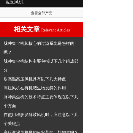
高压风机
查看全部产品
相关文章
Relevant Articles
脉冲集尘机其核心的过滤系统是怎样的
呢？
脉冲集尘机结构主要包括以下几个组成部
分
耐高温高压风机具有以下几大特点
高压风机在有机肥生物发酵的作用
脉冲集尘机的技术特点主要体现在以下几
个方面
在使用堆肥发酵鼓风机时，应注意以下几
个关键点
高压漩涡风机是如何安装的，想知道吗？