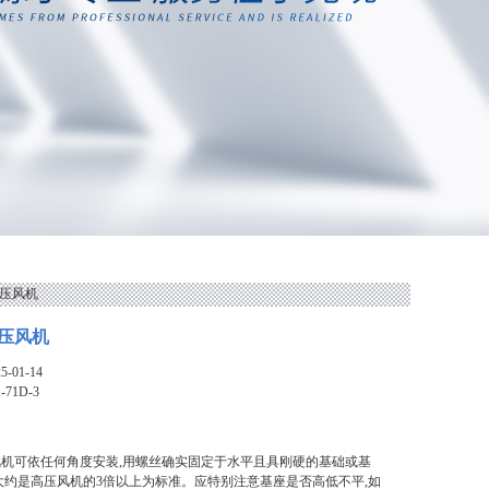
高压风机
压风机
-01-14
-71D-3
机可依任何角度安装,用螺丝确实固定于水平且具刚硬的基础或基
大约是高压风机的3倍以上为标准。应特别注意基座是否高低不平,如