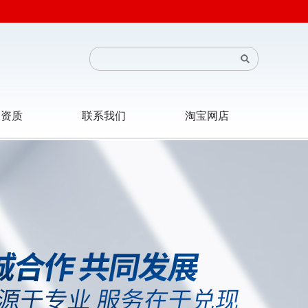
司资质
联系我们
淘宝网店