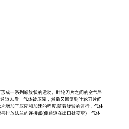
而形成一系列螺旋状的运动。叶轮刀片之间的空气呈
侧通道以后，气体被压缩，然后又回复到叶轮刀片间
片增加了压缩和加速的程度,随着旋转的进行，气体
与排放法兰的连接点(侧通道在出口处变窄)，气体