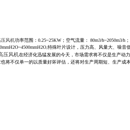
高压风机
功率范围：0.25~25KW；空气流量： 80m3/h~2050m3/
000mmH2O~4500mmH2O,特殊叶片设计，压力高、风量大、噪
高压风机
在经济化迅猛发展的今天，市场需求将不仅是生产动
求也将不仅单一的以质量好坏评估，还将对生产周期短、生产成