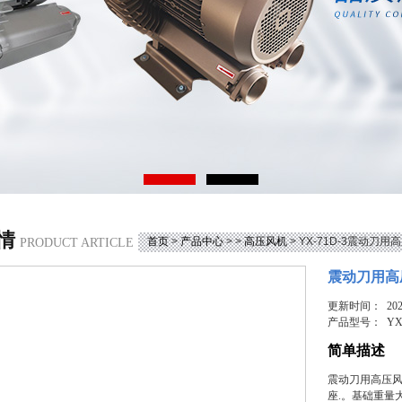
情
首页
>
产品中心
> >
高压风机
> YX-71D-3震动刀用
PRODUCT ARTICLE
震动刀用高
更新时间： 2025
产品型号：
YX
简单描述
震动刀用高压风
座.。基础重量