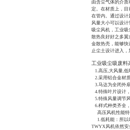
由含尘气体的介质
定。在材质上，目
在管内。通过设计
风量大小可以设计
吸尘风机，工业吸
散热良好好之多翼
金散热壳，能够快
止尘土设计进入，
工业吸尘吸废料
1.
高压,大风量,低
2.
采用铝合金材质
3.
马达为全闭外
4.
特殊叶片设计
5.
特殊风量调节风
6.
样式种类齐全
高压风机性能特
1.
低耗能：所以
TWYX风机依然