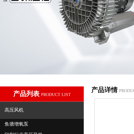
产品详情
PRODU
产品列表
PRODUCT LIST
高压风机
鱼塘增氧泵