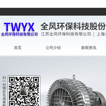
首页
公司介绍
新闻资讯