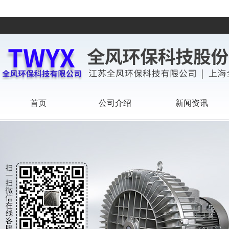
首页
公司介绍
新闻资讯