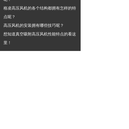
格凌高压风机的各个结构都拥有怎样的特
点呢？
高压风机的安装拥有哪些技巧呢？
想知道真空吸附高压风机性能特点的看这
里！