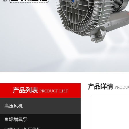
产品详情
PRODU
产品列表
PRODUCT LIST
高压风机
鱼塘增氧泵