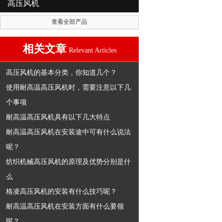
高压风机
查看全部产品
相关文章
Relevant Articles
高压风机的基本分类，你知道几个？
使用耐高温高压风机时，需要注意以下几
个事项
耐高温高压风机具有以下几大特点
耐高温高压风机在安装途中可有什么说法
呢？
纺织机械高压风机的原理及优势分别是什
么
格凌高压风机的安装有什么技巧呢？
耐高温高压风机在安装方面有什么要领
呢？