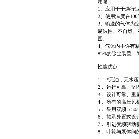
用途；
1、应用于干燥行
2、使用温度在100
3、输送的气体为
腐蚀性、不自燃、
围。
4、气体内不许有
85%的除尘装置
性能优点：
1． *无油，无水
2． 运行可靠、坚
3． 设计可靠、重
4． 所有的高压风
5． 采用双频（5
6． 轴承外置式
7． 引进变频驱
8． 叶轮与泵体