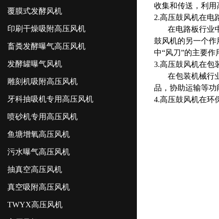
收集和传送，利用
覆膜式发酵风机
2.高压鼓风机在
印刷干燥吸附高压风机
在电路板行业中，
鼓风机的另一个作
畜粪发酵曝气高压风机
中“风刀”的主要作
发酵罐曝气风机
3.高压鼓风机在
在包装机械行业中
雕刻机吸附高压风机
品，协助运输等功
牙科抽吸机专用高压风机
4.高压鼓风机在
喷砂机专用高压风机
鱼塘增氧高压风机
污水曝气高压风机
抽真空高压风机
真空吸附高压风机
TWYX高压风机