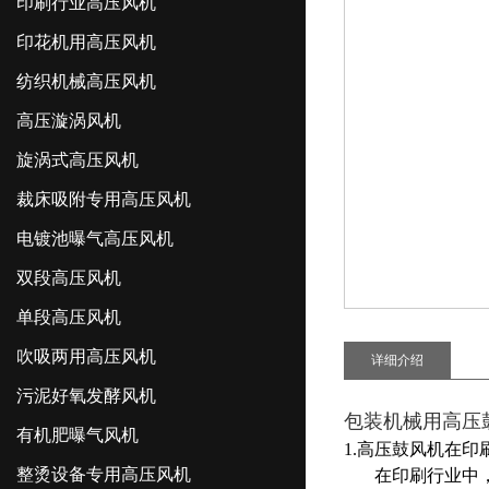
印刷行业高压风机
印花机用高压风机
纺织机械高压风机
高压漩涡风机
旋涡式高压风机
裁床吸附专用高压风机
电镀池曝气高压风机
双段高压风机
单段高压风机
吹吸两用高压风机
详细介绍
污泥好氧发酵风机
包装机械用高压
有机肥曝气风机
1.高压鼓风机在
整烫设备专用高压风机
在印刷行业中，利