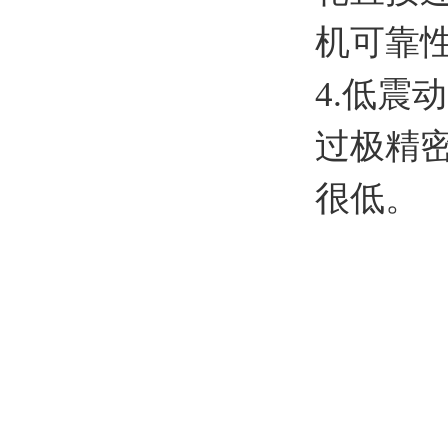
机可靠
4.低震
过极精
很低。