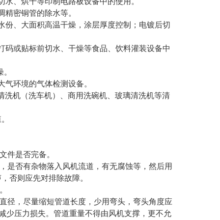
切水、烘干等印制电路板设备中的使用。
调精密铜管的除水等。
水份、大面积高温干燥，涂层厚度控制；电镀后切
打码或贴标前切水、干燥等食品、饮料灌装设备中
燥。
大气环境的气体检测设备。
车清洗机（洗车机）、商用洗碗机、玻璃清洗机等清
殖。
术文件是否完备。
坏，是否有杂物落入风机流道，有无腐蚀等，然后用
声，否则应先对排除故障。
。
出口直径，尽量缩短管道长度，少用弯头，弯头角度应
以减少压力损失。管道重量不得由风机支撑，更不允