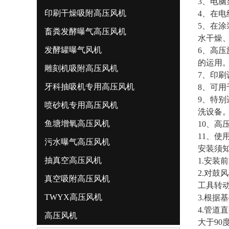
3、电
印刷干燥吸附高压风机
4、在
5、在
畜粪发酵曝气高压风机
水干燥
发酵罐曝气风机
6、高
的运用
雕刻机吸附高压风机
7、印刷
牙科抽吸机专用高压风机
8、可
9、特
喷砂机专用高压风机
洗设备
鱼塘增氧高压风机
10、
11、使
污水曝气高压风机
安装须
抽真空高压风机
1.安
2.对
真空吸附高压风机
工具转
TWYX高压风机
3.根
4.管道
高压风机
大于9