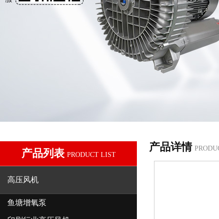
产品详情
PRODU
产品列表
PRODUCT LIST
高压风机
鱼塘增氧泵