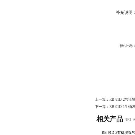
补充说明
验证码
上一篇：
RB-81D-2气
下一篇：
RB-91D-1
相关产品
REL
RB-91D-3有机