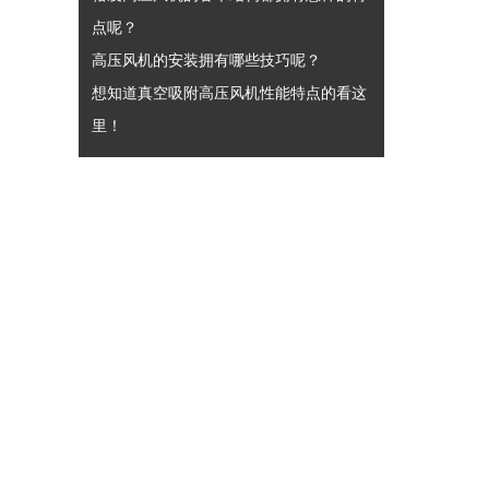
点呢？
高压风机的安装拥有哪些技巧呢？
想知道真空吸附高压风机性能特点的看这
里！