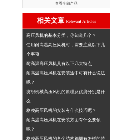
查看全部产品
相关文章
Relevant Articles
高压风机的基本分类，你知道几个？
使用耐高温高压风机时，需要注意以下几
个事项
耐高温高压风机具有以下几大特点
耐高温高压风机在安装途中可有什么说法
呢？
纺织机械高压风机的原理及优势分别是什
么
格凌高压风机的安装有什么技巧呢？
耐高温高压风机在安装方面有什么要领
呢？
格凌高压风机的各个结构都拥有怎样的特