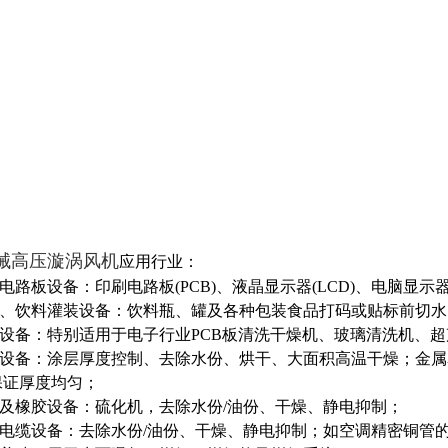
械高压漩涡风机
应用行业：
制电路板设备：印刷电路板(PCB)、液晶显示器(LCD)、电脑显示
食品、饮料灌装设备：饮料瓶、罐及各种包装食品打码或贴标前切
清洗设备：特别适用于电子行业PCB板清洗干燥机、玻璃清洗机、
装设备：涂层厚度控制、去除水份、烘干、大面积高温干燥；金属
保证厚度均匀；
胎及橡胶设备：硫化机，去除水份/油份、干燥、静电抑制；
线电缆设备：去除水份/油份、干燥、静电抑制；如空调精密铜管