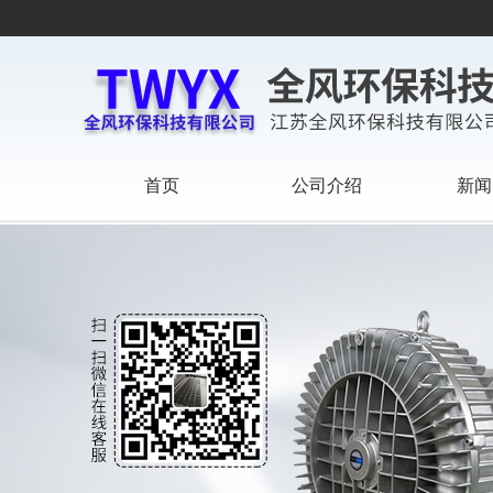
首页
公司介绍
新闻