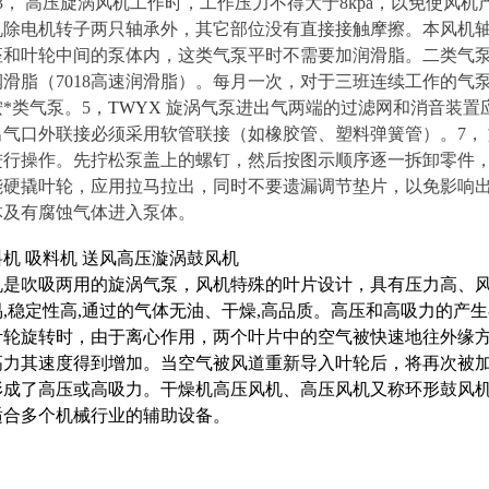
3， 高压旋涡风机工作时，工作压力不得大于8kpa，以免使风
机除电机转子两只轴承外，其它部位没有直接接触摩擦。本风机轴
座和叶轮中间的泵体内，这类气泵平时不需要加润滑脂。二类气
润滑脂（7018高速润滑脂）。每月一次，对于三班连续工作的
*类气泵。5，
TWYX
旋涡气泵进出气两端的过滤网和消音装置
出气口外联接必须采用软管联接（如橡胶管、塑料弹簧管）。7，
进行操作。先拧松泵盖上的螺钉，然后按图示顺序逐一拆卸零件
能硬撬叶轮，应用拉马拉出，同时不要遗漏调节垫片，以免影响出
体及有腐蚀气体进入泵体。
机 吸料机 送风高压漩涡鼓风机
机是吹吸两用的旋涡气泵，风机特殊的叶片设计，具有压力高、风
易,稳定性高,通过的气体无油、干燥,高品质。高压和高吸力的产
叶轮旋转时，由于离心作用，两个叶片中的空气被快速地往外缘
高力其速度得到增加。当空气被风道重新导入叶轮后，将再次被
形成了高压或高吸力。干燥机高压风机、高压风机又称环形鼓风
适合多个机械行业的辅助设备。