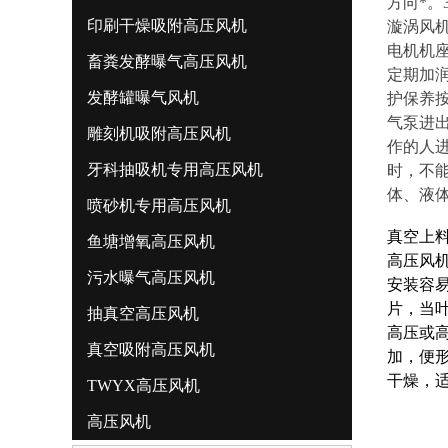
方向*。
印刷干燥吸附高压风机
漩涡风
电机机
畜粪发酵曝气高压风机
定期加
发酵罐曝气风机
护保养按
气泵进
雕刻机吸附高压风机
作的人
牙科抽吸机专用高压风机
时，不
体、液
喷砂机专用高压风机
真空上料
鱼塘增氧高压风机
高压风
污水曝气高压风机
安装容
片，当
抽真空高压风机
高压或
真空吸附高压风机
加，便
干燥，
TWYX高压风机
高压风机