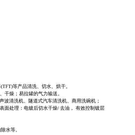
器(TFT)等产品清洗、切水、烘干。
水、干燥；易拉罐的气力输送。
超声波清洗机、隧道式汽车清洗机、商用洗碗机；
表面处理：电镀后切水干燥/ 去油， 有效控制镀层
的除水等。