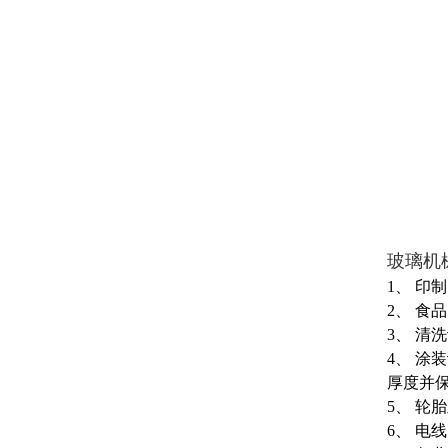
玻璃机
1、 印
2、 
3、 
4、 涂
厚度并
5、 轮
6、 电