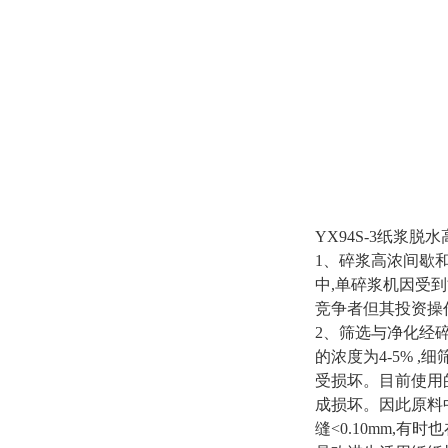
YX94S-3纸浆脱
1、碎浆高浓间歇
中,单碎浆机因受
竞争者但其投资操
2、筛选与净化经
的浓度为4-5% 
受损坏。目前使用
成损坏。因此原料
缝<0.10mm,