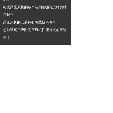
格凌高压风机的各个结构都拥有怎样的特
点呢？
高压风机的安装拥有哪些技巧呢？
想知道真空吸附高压风机性能特点的看这
里！