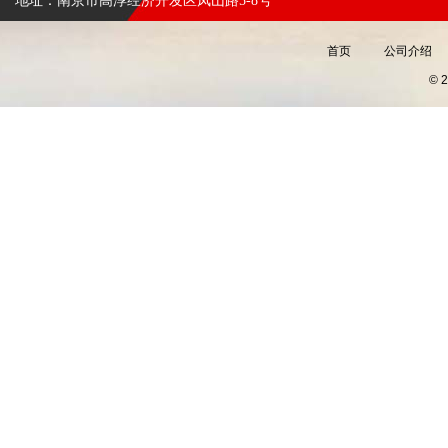
地址：南京市高淳经济开发区凤山路5-8号
首页
公司介绍
©