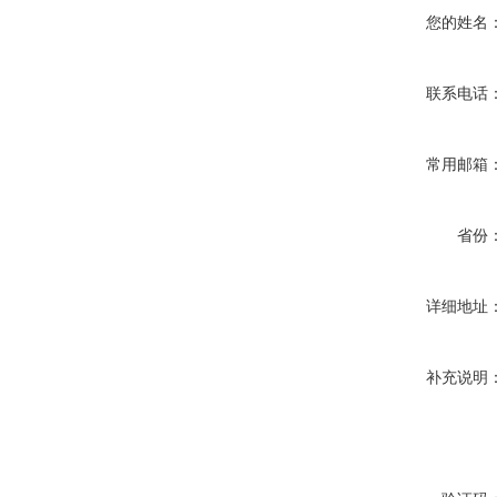
您的姓名
联系电话
常用邮箱
省份
详细地址
补充说明