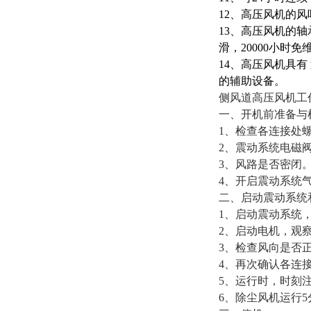
12、高压风机的风
13、高压风机的轴承
滑，20000小时
14、高压风机具
的辅助设备。
侧风道高压风机工
一、开机前准备与
1、检查各连接处
2、震动系统电磁
3、风路是否密闭
4、开启震动系统
二、启动震动系统
1、启动震动系统
2、启动电机，观
3、检查风向是否
4、再次确认各连
5、运行时，时刻
6、除尘
风机
运行