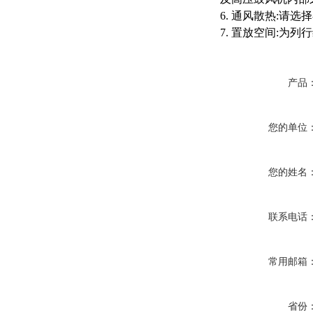
6. 通风散热:请
7. 置放空间:为
产品
您的单位
您的姓名
联系电话
常用邮箱
省份