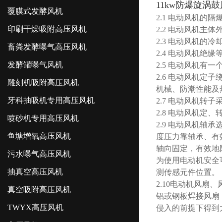
11kw防爆旋涡
覆膜式发酵风机
2.1 电动风机的隔爆结
印刷干燥吸附高压风机
2.2 电动风机主体
2.3 电动风机的冷
畜粪发酵曝气高压风机
2.4 电动风机绝
发酵罐曝气风机
2.5 电动风机有
2.6 电动风机
雕刻机吸附高压风机
机械、防潮性能及
牙科抽吸机专用高压风机
2.7 电动风机
2.8 电动风机
喷砂机专用高压风机
2.9 电动风机
鱼塘增氧高压风机
度压力靠轴承、有
轴向固定，有效地
污水曝气高压风机
为使用电动机安全
抽真空高压风机
测传感元件位置。
2.10电动机风扇
真空吸附高压风机
铝或钢板焊接风扇
TWYX高压风机
侵入的前提下得到