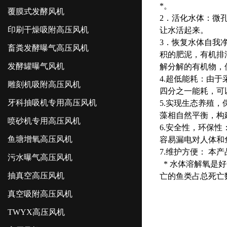
*。
覆膜式发酵风机
2．活化水体：微
印刷干燥吸附高压风机
让水活起来。
3．恢复水体自我
畜粪发酵曝气高压风机
积的肥泥，有机排
发酵罐曝气风机
解分解的有机物，
4.超低能耗：由于
雕刻机吸附高压风机
四分之一能耗，可
牙科抽吸机专用高压风机
5.实现生态养殖
藻相自然平衡，构
喷砂机专用高压风机
6.安全性，环保
鱼塘增氧高压风机
容易漏电对人体和
7.维护方便： 本
污水曝气高压风机
* 水体溶解氧是
抽真空高压风机
亡的鱼类占总死亡数
真空吸附高压风机
TWYX高压风机