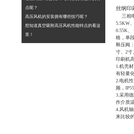
点呢？
丝纲印
三相
高压风机的安装拥有哪些技巧呢？
5.5KW
想知道真空吸附高压风机性能特点的看这
0.55K、
里！
格，单段
释压阀
寸、2寸
印刷机
1.机
有轻量
2.电机性
频，IP
3.采用
作介质温
4.风机
来比较