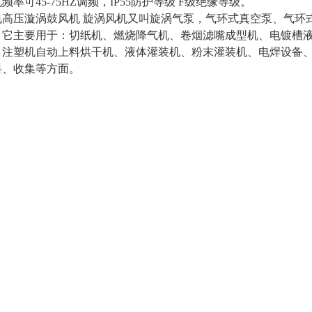
频率可45-75HZ调频，IP55防护等级 F级绝缘等级。
高压漩涡鼓风机 旋涡风机
又叫旋涡气泵，气环式真空泵、气环
。它主要用于：切纸机、燃烧降气机、卷烟滤嘴成型机、电镀槽液
、注塑机自动上料烘干机、液体灌装机、粉末灌装机、电焊设备
料、收集等方面。