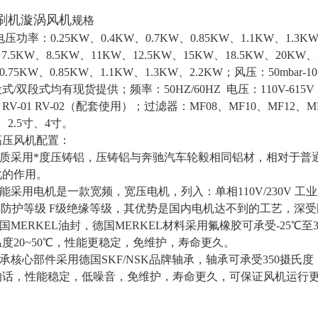
刷机漩涡风机
规格
电压功率：
0.25KW、0.4KW、0.7KW、0.85KW、1.1KW、1.3
、7.5KW、8.5KW、11KW、12.5KW、15KW、18.5KW、20KW
 0.75KW、0.85KW、1.1KW、1.3KW、2.2KW；
风压：
50mbar-10
式/双段式均有现货提供；
频率：
50HZ/60HZ 电压：110
：
RV-01 RV-02（配套使用）；
过滤器：
MF08、MF10、MF12、M
、2.5寸、4寸。
高压风机
配置：
壳材质采用*度压铸铝，压铸铝与奔驰汽车轮毅相同铝材，相对于
化的作用。
能采用电机是一款宽频，宽压电机，列入：单相110V/230V 工业三相22
55防护等级 F级绝缘等级，其优势是国内电机达不到的工艺，深
德国MERKEL油封，德国MERKEL材料采用氟橡胶可承受-25
度20~50℃，性能更稳定，免维护，寿命更久。
轴承核心部件采用德国SKF/NSK品牌轴承，轴承可承受350摄氏
的话，性能稳定，低噪音，免维护，寿命更久，可保证风机运行