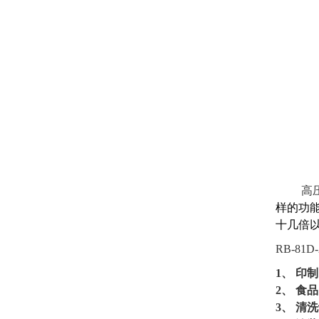
高
样的功
十几倍
RB-81D-
1、 印
2、 
3、 