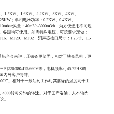
KW、1.5KW、1.6KW、2.2KW、3KW、4KW、
、25KW；
单相电压功率：
0.2KW、0.4KW、
10mbar;
风量：
40m3/h-3000m3/h，为方便选用不同规
V-615V，各国均可使用。如需特殊电压，可按要求定做；
F16、MF20、MF32；
消声器接口尺寸：
1.25寸、1.5
普通铝合金来说，压铸铝更坚固，相对于铁壳风机，更
0/380/415/660V等，电机频率可45-75HZ调
受国内外客户青睐。
℃至300℃。相对于一般油封工作时其唇缘的温度高于工
度，4000转每分钟的转速。对于国产洛轴，人本轴承
更久。