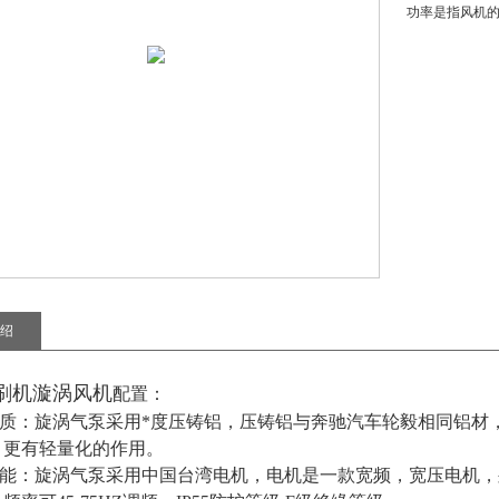
功率是指风机
绍
刷机漩涡风机
配置：
壳材质：旋涡气泵采用*度压铸铝，压铸铝与奔驰汽车轮毅相同铝
，更有轻量化的作用。
性能：旋涡气泵采用中国台湾电机，电机是一款宽频，宽压电机，列入：单相11