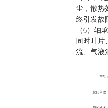
尘，散热
终引发故
（6）轴
同时叶片
流、气液
产品
您的单位
您的姓名