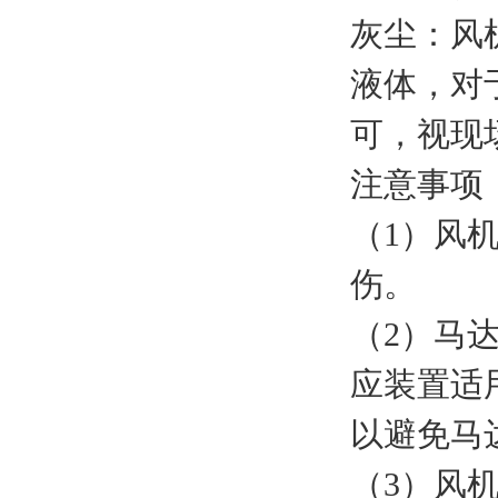
灰尘：风
液体，对
可，视现
注意事项
（1）风
伤。
（2）马
应装置适
以避免马
（3）风