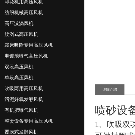
印花机用高压风机
纺织机械高压风机
高压漩涡风机
旋涡式高压风机
裁床吸附专用高压风机
电镀池曝气高压风机
双段高压风机
单段高压风机
吹吸两用高压风机
详细介绍
污泥好氧发酵风机
喷砂设
有机肥曝气风机
整烫设备专用高压风机
1、吹吸双
覆膜式发酵风机