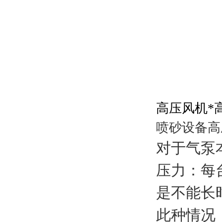
高压风机*
喷砂设备高
对于气泵
压力：每
是不能长
此种情况