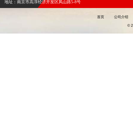
地址：南京市高淳经济开发区凤山路5-8号
首页
公司介绍
©