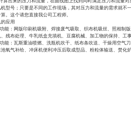
据计算出来的压力和流量，在曲线图上找到同时满足压力和流量对
风机型号；只要是不同的工作现场，其对压力和流量的需求就不
计算。这个请您直接我公司工程师。
机的应用
吸风功能：网版印刷机吸附、焊接废气吸取、织布机吸丝、照相制
机、残布处理、牛乳纸盒充填机、豆腐机械、加工物的保持、工
吹风功能：瓦斯重油喷燃、洗瓶机吹干、纸布条吹送、干燥用空气
殖池氧气补给、冲床机便利冲压后取成型品、粉粒体输送、焚化