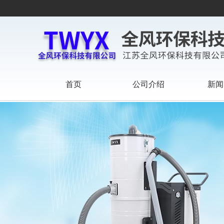
首页
公司介绍
新闻