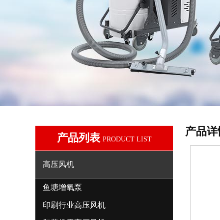
产品详
产品列表
PRODUCT LIST
高压风机
鱼塘增氧泵
印刷行业高压风机