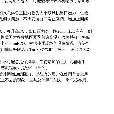
越快，管网阻力越大，可能会导致鼓风机喘振，增加鼓
如果总体管道阻力损失大于鼓风机出口压力，也会
免倒水问题，不需安装出口端止回阀。增加止回阀
，每升高1℃，出口压力会下降20mmH2O左右。例
司根据我国大多数地区夏季普遍高温的气候特征，将鼓
340mmH2O。根据使用现场的具体情况，在进行
极限温度Tmax>37℃时，按20mmH2O/1℃对
中不可能总是保持率，任何增加的阻力（如阀门、
工艺流程设计是密不可分的。
虑并网增加的阻力。以往有的用户在使用单台鼓风
流上不去的现象，这与总体供气能力、曝气器布局、