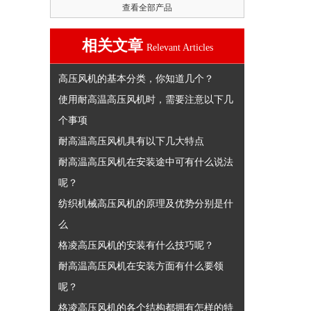
查看全部产品
相关文章
Relevant Articles
高压风机的基本分类，你知道几个？
使用耐高温高压风机时，需要注意以下几
个事项
耐高温高压风机具有以下几大特点
耐高温高压风机在安装途中可有什么说法
呢？
纺织机械高压风机的原理及优势分别是什
么
格凌高压风机的安装有什么技巧呢？
耐高温高压风机在安装方面有什么要领
呢？
格凌高压风机的各个结构都拥有怎样的特