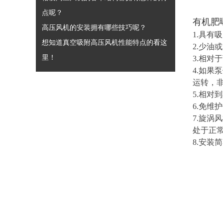
点呢？
有机肥
高压风机的安装拥有哪些技巧呢？
1.具有
想知道真空吸附高压风机性能特点的看这
2.少油
里！
3
.
相对于
4
.
如果泵
运转，
5
.
相对到
6
.
免维护
7
.
旋涡风
处于正常
8
.安装