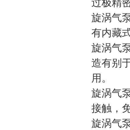
过极精
旋涡气
有内藏
旋涡气
造有别
用。
旋涡气
接触，
旋涡气