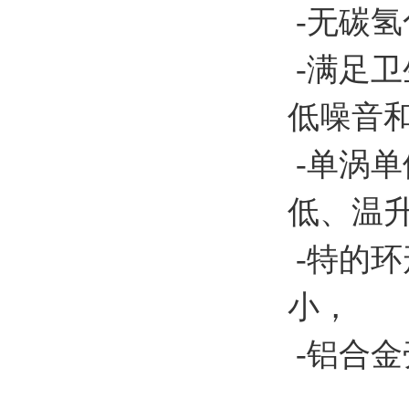
-无碳氢
-满足
低噪音
-单涡单
低、温
-特的
小，
-铝合