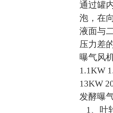
通过罐内
泡，在
液面与
压力差
曝气风机选
1.1KW 
13KW 2
发酵曝
1、叶