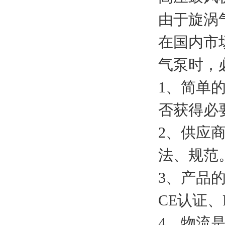
由于旋涡
在国内市
气泵时，
1、简单
否获得必
2、供应
法、规范
3、产品
CE认证、
4、物流