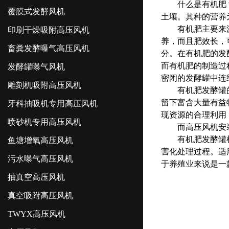
什么是有机肥？有
覆膜式发酵风机
土壤。其种的营养
有机肥主要来源于
印刷干燥吸附高压风机
养，而且肥效长，
畜粪发酵曝气高压风机
分。在有机肥的发
而有机肥的制造过
发酵罐曝气风机
密闭的发酵罐中连
雕刻机吸附高压风机
有机肥发酵罐的使
留下富含大量有益
牙科抽吸机专用高压风机
现资源的合理利用
喷砂机专用高压风机
而高压风机安装
有机肥发酵罐根据
鱼塘增氧高压风机
害化处理过程。适
污水曝气高压风机
于养殖业来说是一
抽真空高压风机
真空吸附高压风机
TWYX高压风机