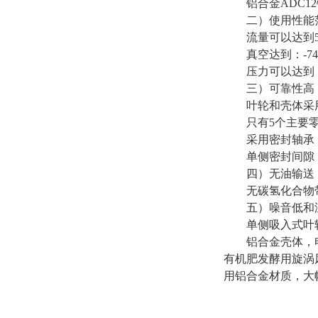
铝合金ADC12
二）使用性能
流量可以达到56m
真空达到：-74k
压力可以达到：10
三）可靠性高
叶轮和壳体采用
只有5个主要零
采用密封轴承，
单侧密封间隙，
四）无油输送
无碳氢化合物带出
五）噪音低和
单侧吸入式叶轮
铝合金壳体，电
有机肥发酵用旋涡
用铝合金材质，大