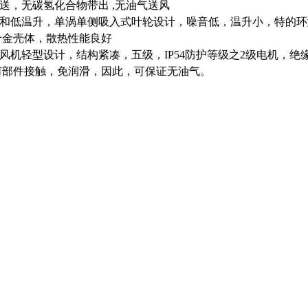
输送，无碳氢化合物带出 ,无油气送风
噪音和低温升，单涡单侧吸入式叶轮设计，噪音低，温升小，特的
合金壳体，散热性能良好
鼓风机轻型设计，结构紧凑，五级，IP54防护等级之2级电机，
何部件接触，免润滑，因此，可保证无油气。