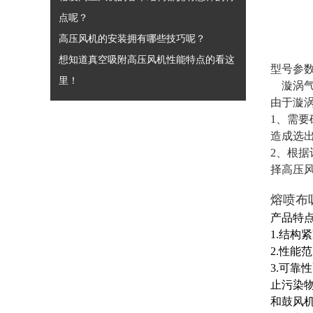
点呢？
高压风机的安装拥有哪些技巧呢？
想知道真空吸附高压风机性能特点的看这
型号参
里！
漩涡气
由于漩
1、需
造成选
2、根
择高压
熔喷布
产品特
1.结构
2.性能范
3.可靠
止污染
和鼓风