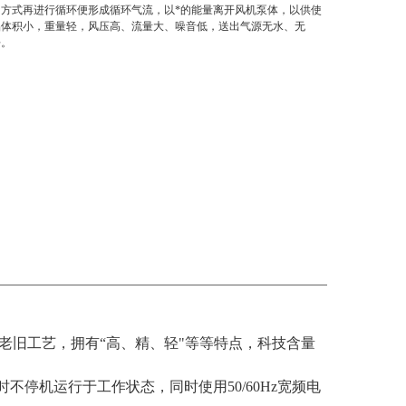
的方式再进行循环便形成循环气流，以*的能量离开风机泵体，以供使
品体积小，重量轻，风压高、流量大、噪音低，送出气源无水、无
净。
铁老旧工艺，拥有“高、精、轻"等等特点，科技含量
不停机运行于工作状态，同时使用50/60Hz宽频电