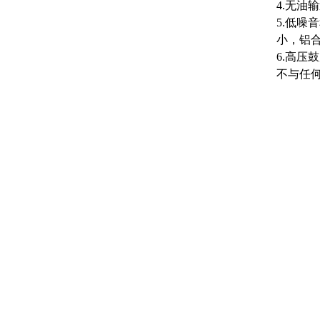
4.无油
5.低
小，铝
6.高压
不与任