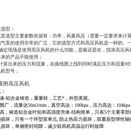
数选型：
泵选型主要参数依据有：功率，风量风压（需要一定要求来计
涡气泵的使用非常的广泛，它的选型方式和高压风机是一样的。
要确定现场是使用高压风机的什么功能，是吸还是吹，找准高压风
出来的产品不能使用；
据计算出来的压力和流量，在曲线图上找到同时满足压力和流量对
风机型号；
吸附高压风机
点：
紧凑-铝合金铸造，重量轻，工艺*，外型美观。
围广，流量达56m3/min，真空高达：100kpa，压力高达：104kpa
性高，铸造铝合金叶轮和高强度壳体-结构简单，只有5个主要零
物损坏，只有一个环型室单元, 防止热应力损坏，双重辰型弹性
机损坏，单侧密封间隙，减少鼓风机高温运行时故障