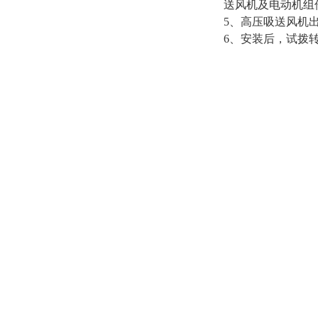
送风机及电动机组
5、高压吸送风机
6、安装后，试拨