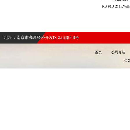
RB-91D-211
地址：南京市高淳经济开发区凤山路5-8号
首页
公司介绍
©