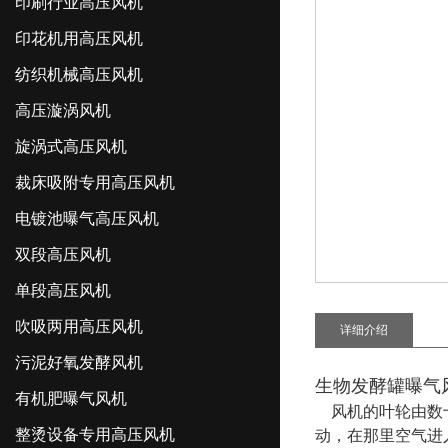
印刷行业高压风机
印花机用高压风机
纺织机械高压风机
高压漩涡风机
旋涡式高压风机
裁床吸附专用高压风机
电镀池曝气高压风机
双段高压风机
单段高压风机
吹吸两用高压风机
详细介绍
污泥好氧发酵风机
生物发酵罐曝气
有机肥曝气风机
风机的叶轮由数十
整烫设备专用高压风机
动，在那里空气进