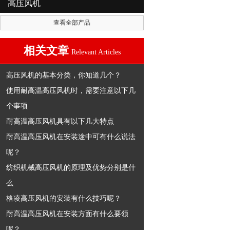
高压风机
查看全部产品
相关文章
Relevant Articles
高压风机的基本分类，你知道几个？
使用耐高温高压风机时，需要注意以下几
个事项
耐高温高压风机具有以下几大特点
耐高温高压风机在安装途中可有什么说法
呢？
纺织机械高压风机的原理及优势分别是什
么
格凌高压风机的安装有什么技巧呢？
耐高温高压风机在安装方面有什么要领
呢？