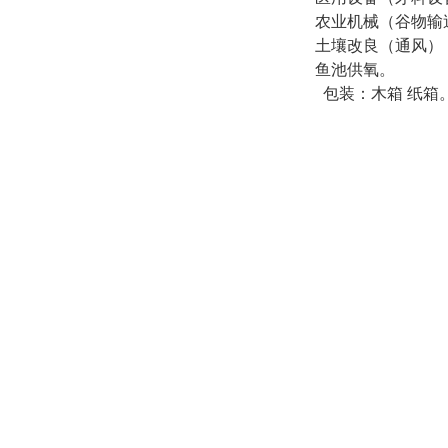
农业机械（谷物输
土壤改良（通风）
鱼池供氧。
包装：木箱
纸箱