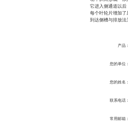
它进入侧通道以后
每个叶轮片增加了
到达侧槽与排放法
产品
您的单位
您的姓名
联系电话
常用邮箱