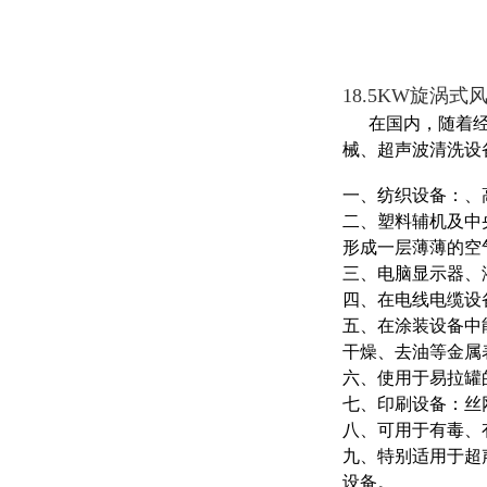
18.5KW旋涡式
在国内，随着经济
械、超声波清洗设
一、纺织设备：、
二、塑料辅机及中
形成一层薄薄的空
三、电脑显示器、
四、在电线电缆设
五、在涂装设备中
干燥、去油等金属
六、使用于易拉罐
七、印刷设备：丝网
八、可用于有毒、
九、特别适用于超
设备。