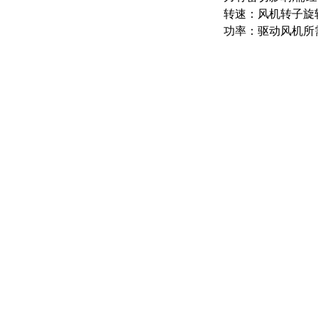
转速：风机转子旋转
功率：驱动风机所