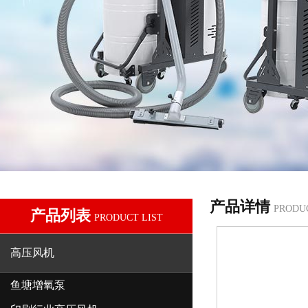
产品详情
PRODU
产品列表
PRODUCT LIST
高压风机
鱼塘增氧泵