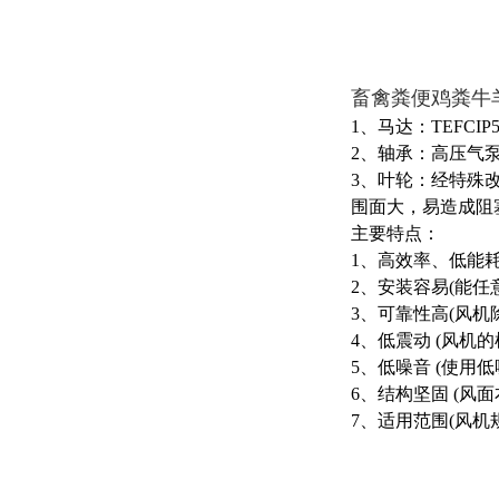
畜禽粪便鸡粪牛
1、马达：TEFCI
2、轴承：高压
3、叶轮：经特殊
围面大，易造成阻
主要特点：
1、高效率、低能
2、安装容易(能
3、可靠性高(风
4、低震动 (风
5、低噪音 (使
6、结构坚固 (
7、适用范围(风